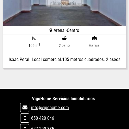
Arenal-Centro
2
105 m
2 baño
Garaje
Isaac Peral. Local comercial.105 metros cuadrados. 2 aseos
VigoHome Servicios Inmobiliarios
info@vigohome.com
650 420 046
677 290 885