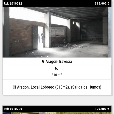
Ref: L010212
315.000 €
Aragón-Travesía
2
310 m
Cl Aragon. Local Lobrego (310m2). (Salida de Humos)
Ref: L010206
199.000 €