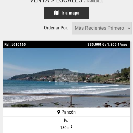
VENTA > LOCALES
9 INMUEBLES
Ir a mapa
Ordenar Por:
Ref: L010160
330.000 € / 1.800 €/mes
Panxón
2
180 m