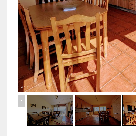
3
/
56