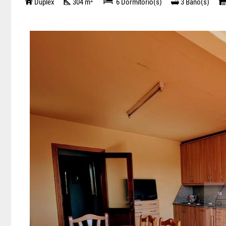
2
Duplex
304 m
6 Dormitorio(s)
3 Baño(s)