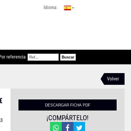
Idioma:
Por referencia
Volver
€
¡COMPÁRTELO!
53