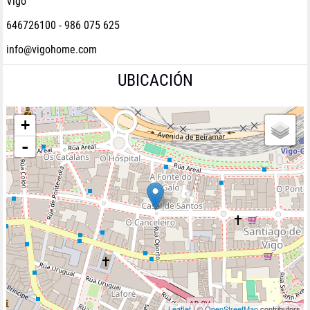
Vigo
646726100 - 986 075 625
info@vigohome.com
UBICACIÓN
+
-
Leaflet
| ©
OpenStreetMap
contributors