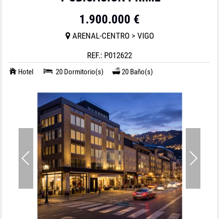
1.900.000 €
ARENAL-CENTRO > VIGO
REF.: P012622
Hotel
20 Dormitorio(s)
20 Baño(s)
1
/
6