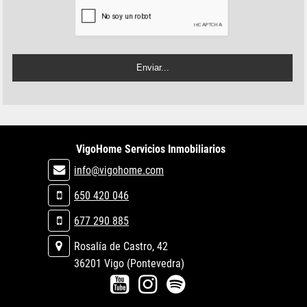
VigoHome Servicios Inmobiliarios
info@vigohome.com
650 420 046
677 290 885
Rosalía de Castro, 42
36201 Vigo (Pontevedra)