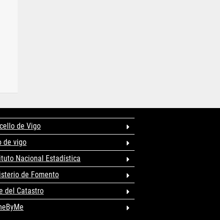
cello de Vigo
o de vigo
ituto Nacional Estadística
isterio de Fomento
e del Catastro
meByMe