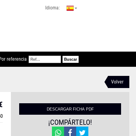
Idioma:
Por referencia
Volver
€
50
¡COMPÁRTELO!