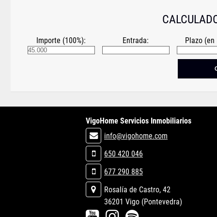
CALCULADO
Importe (100%):
Entrada:
Plazo (en 
VigoHome Servicios Inmobiliarios
info@vigohome.com
650 420 046
677 290 885
Rosalía de Castro, 42
36201 Vigo (Pontevedra)