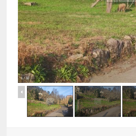
1
/
30