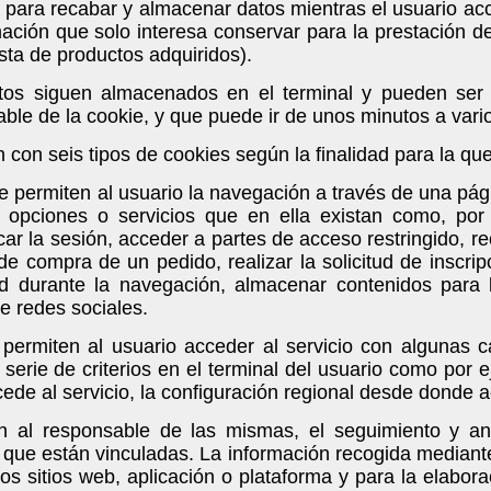
 para recabar y almacenar datos mientras el usuario a
ión que solo interesa conservar para la prestación del 
ista de productos adquiridos).
atos siguen almacenados en el terminal y pueden ser
able de la cookie, y que puede ir de unos minutos a vari
ón con seis tipos de cookies según la finalidad para la qu
ue permiten al usuario la navegación a través de una pá
es opciones o servicios que en ella existan como, por e
car la sesión, acceder a partes de acceso restringido, r
de compra de un pedido, realizar la solicitud de inscrip
ad durante la navegación, almacenar contenidos para 
e redes sociales.
 permiten al usuario acceder al servicio con algunas c
serie de criterios en el terminal del usuario como por e
ede al servicio, la configuración regional desde donde ac
en al responsable de las mismas, el seguimiento y an
s que están vinculadas. La información recogida mediante
los sitios web, aplicación o plataforma y para la elabor