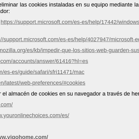
eliminar las cookies instaladas en su equipo mediante la
dor:
:
https://support.microsoft.com/es-es/help/17442/windows
://support.microsoft.com/es-es/help/4027947/microsoft-
.mozilla.org/es/kb/impedir-que-los-sitios-web-guarden-su
le.com/accounts/answer/61416?hl=es
m/es-es/guide/safari/sfri11471/mac
en/latest/web-preferences/#cookies
el almacén de cookies en su navegador a través de her
.com/
w.youronlinechoices.com/es/
www.vigohome.com/